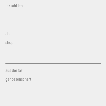
taz zahl ich
abo
shop
aus der taz
genossenschaft