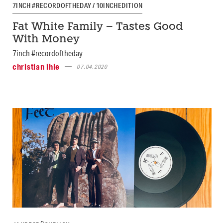
7INCH #RECORDOFTHEDAY / 10INCHEDITION
Fat White Family – Tastes Good
With Money
7inch #recordoftheday
christian ihle
07.04.2020