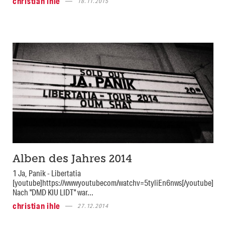
christian ihle
18.11.2015
Alben des Jahres 2014
1 Ja, Panik - Libertatia
[youtube]https://wwwyoutubecom/watchv=5tyliEn6nws[/youtube]
Nach "DMD KIU LIDT" war...
christian ihle
27.12.2014