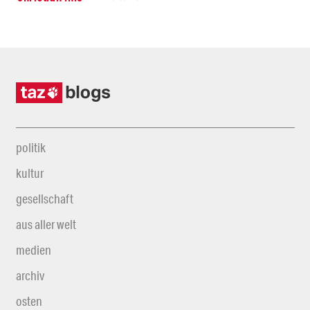
politik
kultur
gesellschaft
aus aller welt
medien
archiv
osten