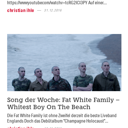
https://wwwyoutubecom/watchv=tcRG2ICI3PY Auf einer...
christian ihle
31.12.2016
Song der Woche: Fat White Family –
Whitest Boy On The Beach
Die Fat White Family ist ohne Zweifel derzeit die beste Liveband
Englands Doch das Debütalbum "Champagne Holocaust"...