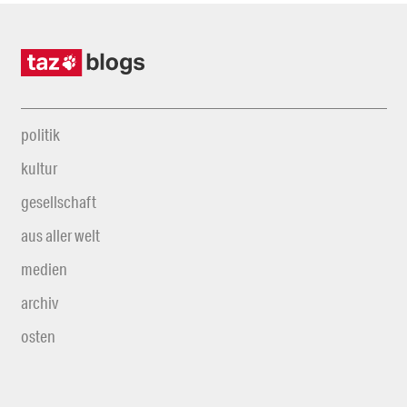
politik
kultur
gesellschaft
aus aller welt
medien
archiv
osten