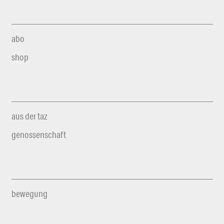
abo
shop
aus der taz
genossenschaft
bewegung