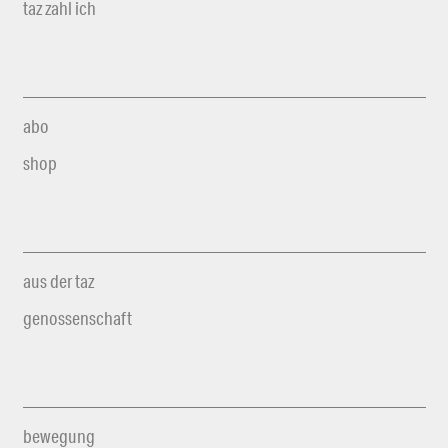
taz zahl ich
abo
shop
aus der taz
genossenschaft
bewegung