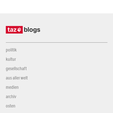
politik
kultur
gesellschaft
aus aller welt
medien
archiv
osten