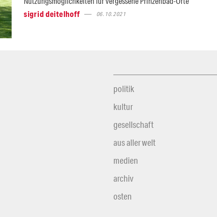
Nutzungsmöglichkeiten für vergessene Prinzenbad-Orte
sigrid deitelhoff
06.10.2021
politik
kultur
gesellschaft
aus aller welt
medien
archiv
osten