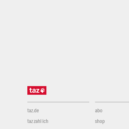
taz.de
abo
taz zahl ich
shop