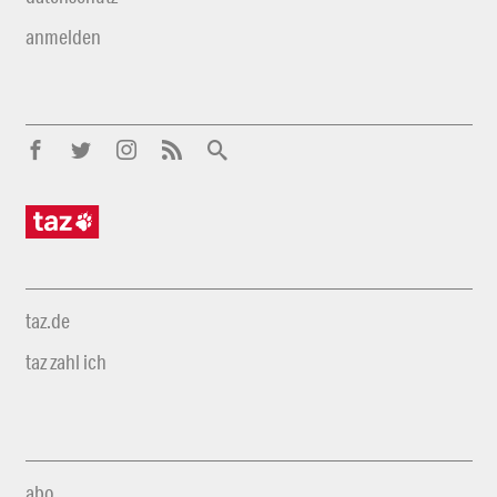
anmelden
taz.de
taz zahl ich
abo