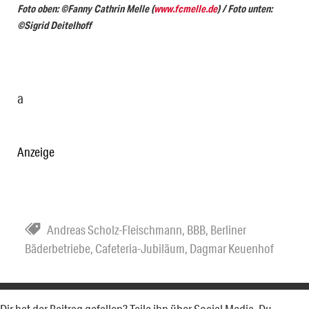
Foto oben: ©Fanny Cathrin Melle (
www.fcmelle.de
) / Foto unten:
©Sigrid Deitelhoff
a
Anzeige
Andreas Scholz-Fleischmann
,
BBB
,
Berliner
Bäderbetriebe
,
Cafeteria-Jubiläum
,
Dagmar Keuenhof
Dir hat der Beitrag gefallen? Teile ihn über Social Media. Du