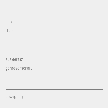
abo
shop
aus der taz
genossenschaft
bewegung