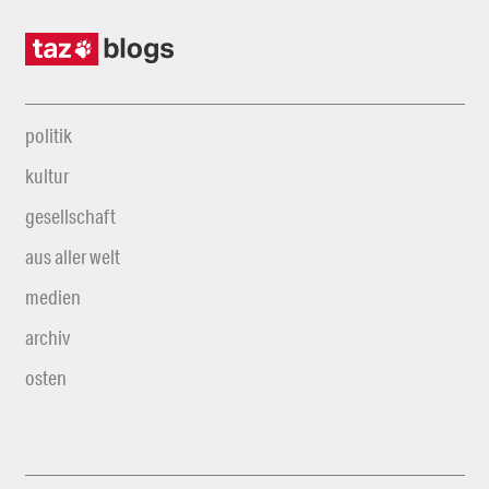
politik
kultur
gesellschaft
aus aller welt
medien
archiv
osten