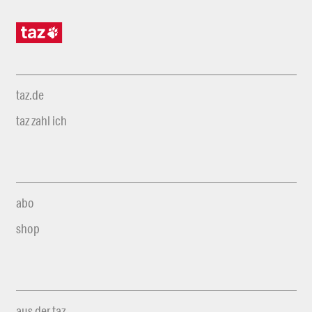
taz.de
taz zahl ich
abo
shop
aus der taz