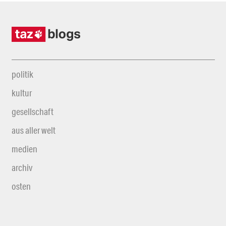
politik
kultur
gesellschaft
aus aller welt
medien
archiv
osten