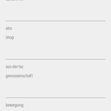
abo
shop
aus der taz
genossenschaft
bewegung