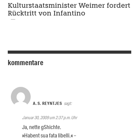
Kulturstaatsminister Weimer fordert
Rücktritt von Infantino
kommentare
A. S. REYNTJES
sagt:
Januar 30, 2009 um 2:37 p.m. Uhr
Ja, nette gShichte.
»Habent sua fata libelli.« –