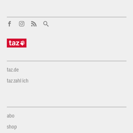
taz.de
taz zahl ich
abo
shop