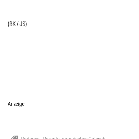
(BK / JS)
Anzeige
Budapest
,
Rezepte
,
ungarisches Gulasch