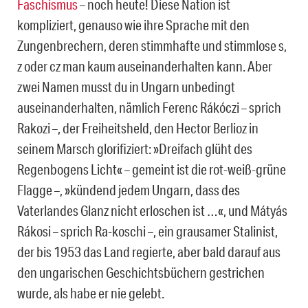
Faschismus
– noch heute! Diese Nation ist
kompliziert, genauso wie ihre Sprache mit den
Zungenbrechern, deren stimmhafte und stimmlose s,
z oder cz man kaum auseinanderhalten kann. Aber
zwei Namen musst du in Ungarn unbedingt
auseinanderhalten, nämlich Ferenc Rákóczi – sprich
Rakozi –, der Freiheitsheld, den Hector Berlioz in
seinem Marsch gloriﬁziert: »Dreifach glüht des
Regenbogens Licht« – gemeint ist die rot-weiß-grüne
Flagge –, »kündend jedem Ungarn, dass des
Vaterlandes Glanz nicht erloschen ist …«, und Mátyás
Rákosi – sprich Ra-koschi –, ein grausamer Stalinist,
der bis 1953 das Land regierte, aber bald darauf aus
den ungarischen Geschichtsbüchern gestrichen
wurde, als habe er nie gelebt.