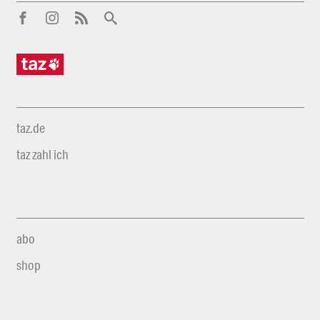
taz.de
taz zahl ich
abo
shop