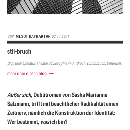
MESUT BAYRAKTAR
VON
07.11.2017
stil-bruch
Blog über Literatur, Theater, Philosophie im AnBruch, DurchBruch, UmBruch.
mehr über diesen blog
Außer sich
, Debütroman von Sasha Marianna
Salzmann, trifft mit beachtlicher Radikalität einen
Zeitnerv, nämlich die Konstruktion der Identität:
Wer bestimmt,
was
ich bin?