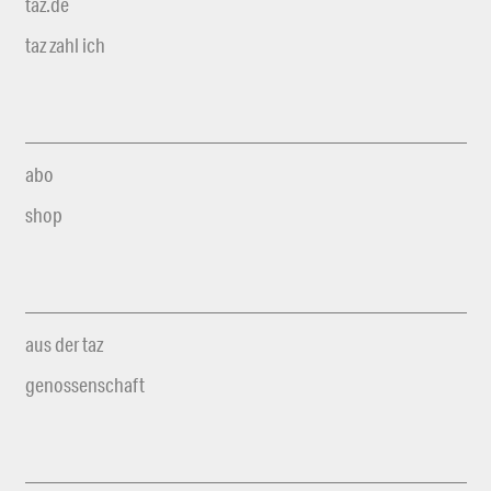
taz.de
taz zahl ich
abo
shop
aus der taz
genossenschaft