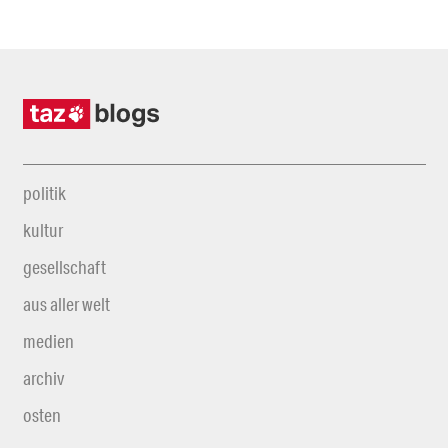
politik
kultur
gesellschaft
aus aller welt
medien
archiv
osten