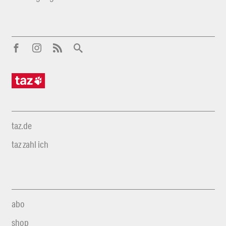
taz.de
taz zahl ich
abo
shop