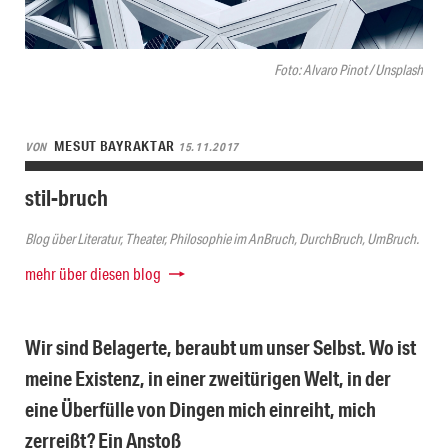
Foto: Alvaro Pinot / Unsplash
MESUT BAYRAKTAR
VON
15.11.2017
stil-bruch
Blog über Literatur, Theater, Philosophie im AnBruch, DurchBruch, UmBruch.
mehr über diesen blog
Wir sind Belagerte, beraubt um unser Selbst. Wo ist
meine Existenz, in einer zweitürigen Welt, in der
eine Überfülle von Dingen mich einreiht, mich
zerreißt? Ein Anstoß