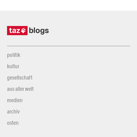
politik
kultur
gesellschaft
aus aller welt
medien
archiv
osten