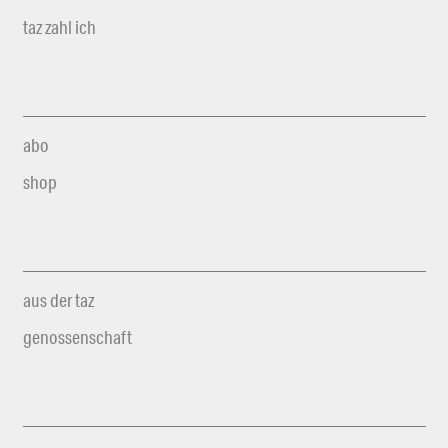
taz zahl ich
abo
shop
aus der taz
genossenschaft