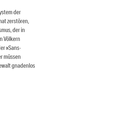
ystem der
mat zerstören,
smus, der in
n Völkern
der »Sans-
ier müssen
gewalt gnadenlos