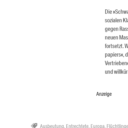
Die »Schw
sozialen K
gegen Rassi
neuen Mas
fortsetzt. 
papiers«, 
Vertrieben
und willkür
Anzeige
Ausbeutung
,
Entrechtete
,
Europa
,
Flüchtling