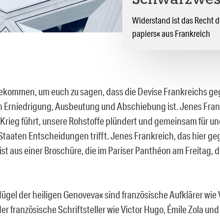
Schwarzwes
Widerstand ist das Recht de
papiers« aus Frankreich
gekommen, um euch zu sagen, dass die Devise Frankreichs g
 Erniedrigung, Ausbeutung und Abschiebung ist. Jenes Frank
Krieg führt, unsere Rohstoffe plündert und gemeinsam für un
Staaten Entscheidungen trifft. Jenes Frankreich, das hier ge
 ist aus einer Broschüre, die im Pariser Panthéon am Freitag, d
ügel der heiligen Genoveva« sind französische Au
fklärer wie
er französische Schriftsteller wie Victor Hugo, Émile Zola un