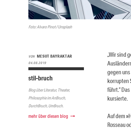
Foto: Alvaro Pinot / Unsplash
„Wir sind 
MESUT BAYRAKTAR
VON
Ausländern
04.08.2019
gegen uns 
stil-bruch
korrupten 
führt.“ Das
Blog über Literatur, Theater,
kursierte.
Philosophie im AnBruch,
DurchBruch, UmBruch.
Auf dem »H
mehr über diesen blog
Rosseau od