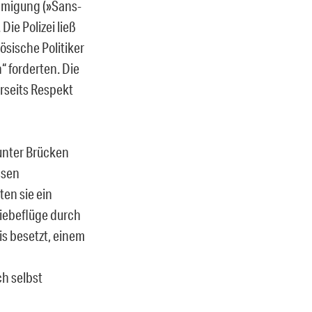
hmigung (»Sans-
ie Polizei ließ
ösische Politiker
“ forderten. Die
rseits Respekt
unter Brücken
ssen
ten sie ein
hiebeflüge durch
is besetzt, einem
h selbst