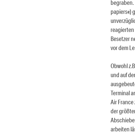
begraben.
papiers«) 
unverzüglic
reagierten
Besetzer n
vor dem Le
Obwohl z.B
und auf de
ausgebeute
Terminal a
Air France 
der größte
Abschiebeh
arbeiten lä