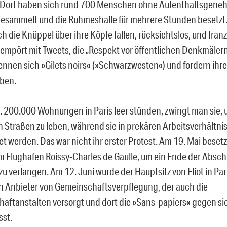
 Dort haben sich rund 700 Menschen ohne Aufenthaltsgene
gesammelt und die Ruhmeshalle für mehrere Stunden besetzt. D
h die Knüppel über ihre Köpfe fallen, rücksichtslos, und franz
 empört mit Tweets, die „Respekt vor öffentlichen Denkmälern
ennen sich »Gilets noirs« (»Schwarzwesten«) und fordern ihre
ben.
. 200.000 Wohnungen in Paris leer stünden, zwingt man sie, 
n Straßen zu leben, während sie in prekären Arbeitsverhältni
t werden. Das war nicht ihr erster Protest. Am 19. Mai besetz
m Flughafen Roissy-Charles de Gaulle, um ein Ende der Absc
zu verlangen. Am 12. Juni wurde der Hauptsitz von Eliot in Par
n Anbieter von Gemeinschaftsverpflegung, der auch die
aftanstalten versorgt und dort die »Sans-papiers« gegen sic
sst.