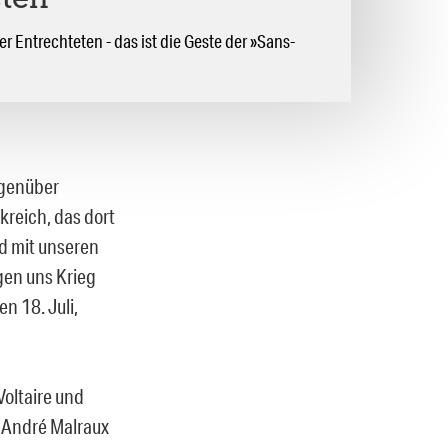
ten
r Entrechteten - das ist die Geste der »Sans-
egenüber
reich, das dort
d mit unseren
gen uns Krieg
en 18. Juli,
 Voltaire und
d André Malraux