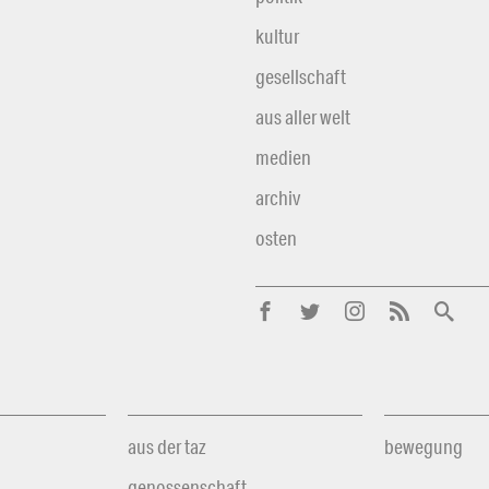
kultur
gesellschaft
aus aller welt
medien
archiv
osten
aus der taz
bewegung
genossenschaft