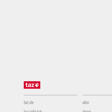
taz.de
abo
taz zahl ich
shop