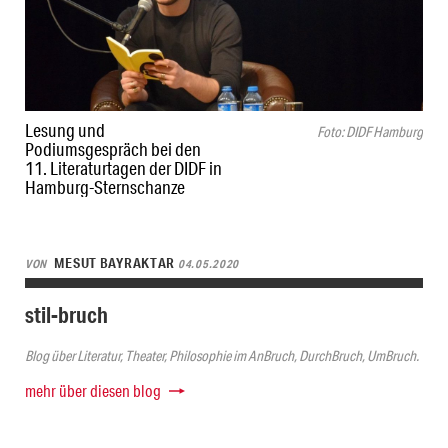
Lesung und
Foto: DIDF Hamburg
Podiumsgespräch bei den
11. Literaturtagen der DIDF in
Hamburg-Sternschanze
MESUT BAYRAKTAR
VON
04.05.2020
stil-bruch
Blog über Literatur, Theater, Philosophie im AnBruch, DurchBruch, UmBruch.
mehr über diesen blog