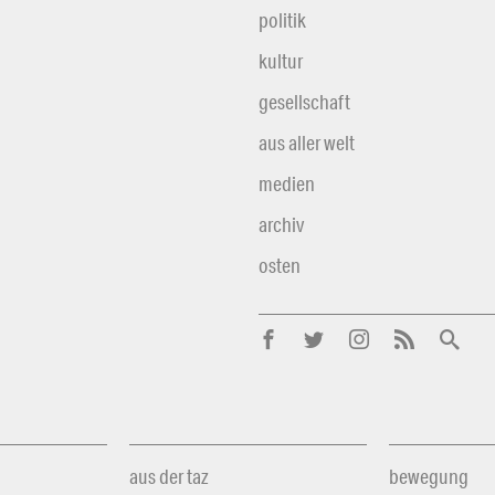
politik
kultur
gesellschaft
aus aller welt
medien
archiv
osten
aus der taz
bewegung