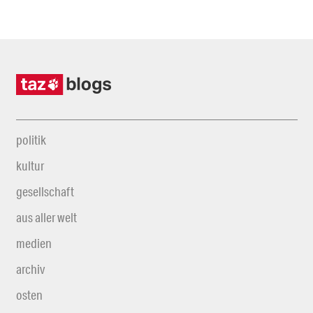
politik
kultur
gesellschaft
aus aller welt
medien
archiv
osten