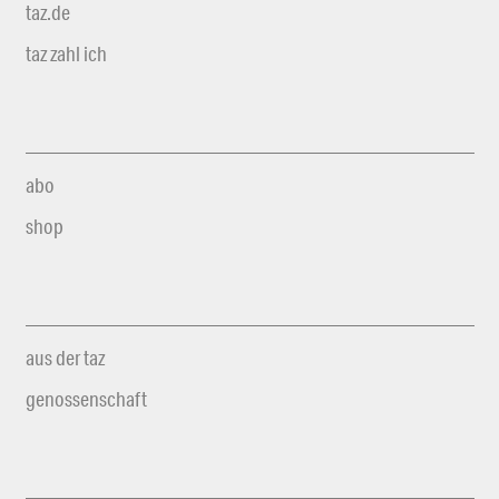
taz.de
taz zahl ich
abo
shop
aus der taz
genossenschaft