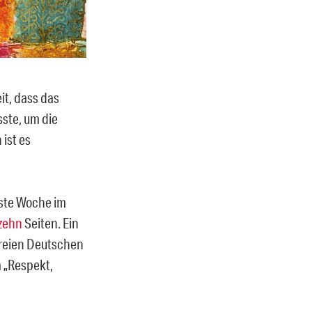
it, dass das
ste, um die
ist es
hste Woche im
 zehn
Seiten. Ein
reien Deutschen
„Respekt,