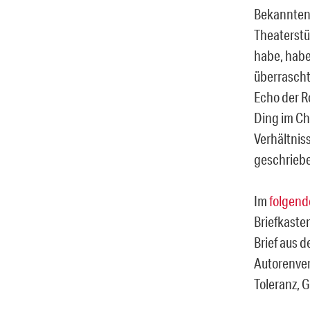
Bekannten
Theaterst
habe, hab
überrascht
Echo der R
Ding im Ch
Verhältnis
geschriebe
Im
folgend
Briefkaste
Brief aus 
Autorenver
Toleranz, 