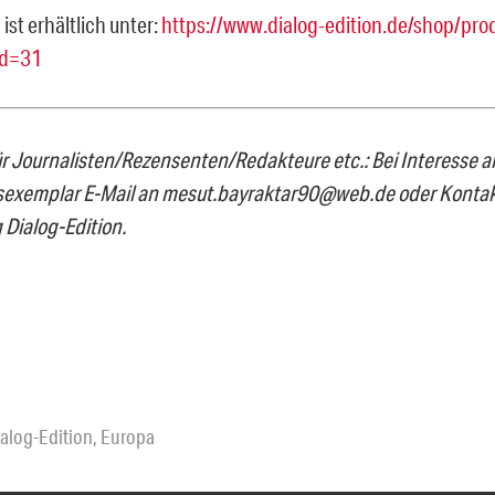
st erhältlich unter:
https://www.dialog-edition.de/shop/pro
id=31
ür Journalisten/Rezensenten/Redakteure etc.: Bei Interesse 
sexemplar E-Mail an mesut.bayraktar90@web.de oder Konta
 Dialog-Edition.
alog-Edition
,
Europa