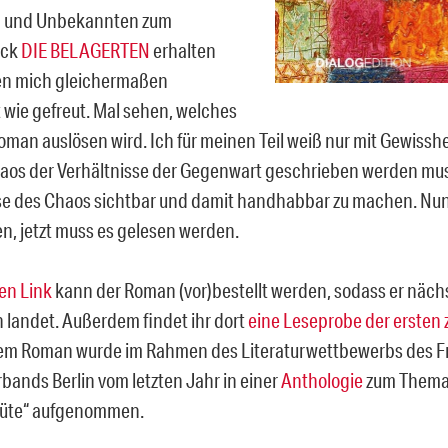
 und Unbekannten zum
ück
DIE BELAGERTEN
erhalten
en mich gleichermaßen
 wie gefreut. Mal sehen, welches
oman auslösen wird. Ich für meinen Teil weiß nur mit Gewisshe
aos der Verhältnisse der Gegenwart geschrieben werden mus
se des Chaos sichtbar und damit handhabbar zu machen. Nun 
n, jetzt muss es gelesen werden.
en Link
kann der Roman (vor)bestellt werden, sodass er näc
n landet. Außerdem findet ihr dort
eine Leseprobe der ersten
dem Roman wurde im Rahmen des Literaturwettbewerbs des F
bands Berlin vom letzten Jahr in einer
Anthologie
zum Thema 
Güte“ aufgenommen.