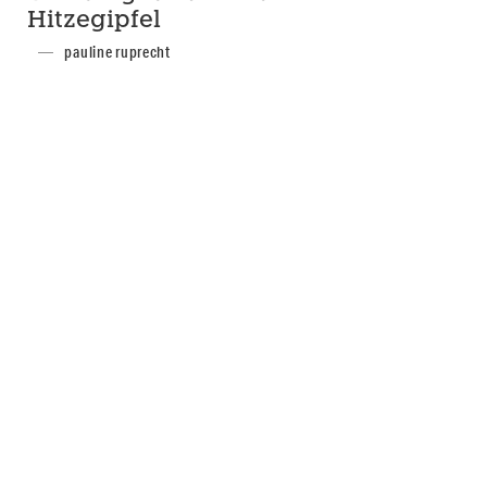
Hitzegipfel
pauline ruprecht