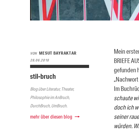
Mein erste
MESUT BAYRAKTAR
VON
BRIEFE AUS
28.06.2018
gefunden 
stil-bruch
„Nachwort 
Im Buchrück
Blog über Literatur, Theater,
schaute wi
Philosophie im AnBruch,
DurchBruch, UmBruch.
doch ich w
seiner rau
mehr über diesen blog
würden. Wi