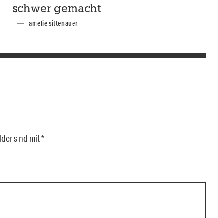
schwer gemacht
amelie sittenauer
lder sind mit
*