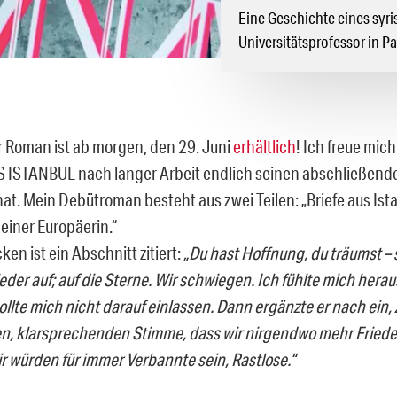
Eine Geschichte eines syri
Universitätsprofessor in Pa
r
Roman
ist ab morgen, den 29. Juni
erhältlich
! Ich freue mich
 ISTANBUL nach langer Arbeit endlich seinen abschließend
hat. Mein
Debütroman
besteht aus zwei Teilen: „Briefe aus Ist
einer Europäerin.“
en ist ein Abschnitt zitiert:
„Du hast Hoffnung, du träumst – s
eder
auf; auf die Sterne. Wir schwiegen. Ich fühlte mich herau
ollte mich nicht darauf einlassen. Dann ergänzte er nach ein,
en, klarsprechenden Stimme, dass wir nirgendwo mehr Friede
r würden für immer Verbannte sein, Rastlose.“