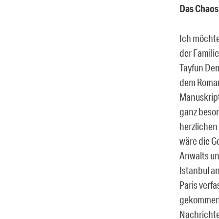
Das Chaos
Ich möchte
der Famili
Tayfun Dem
dem Roman
Manuskript
ganz beson
herzliche
wäre die G
Anwalts un
Istanbul an
Paris verf
gekommen.
Nachrichte