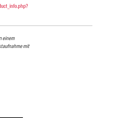
duct_info.php?
an einem
ktaufnahme mit