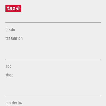
taz.de
taz zahl ich
abo
shop
aus der taz