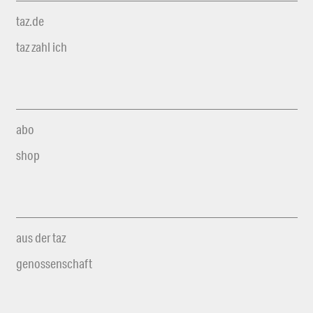
taz.de
taz zahl ich
abo
shop
aus der taz
genossenschaft