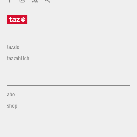
taz.de
taz zahl ich
abo
shop