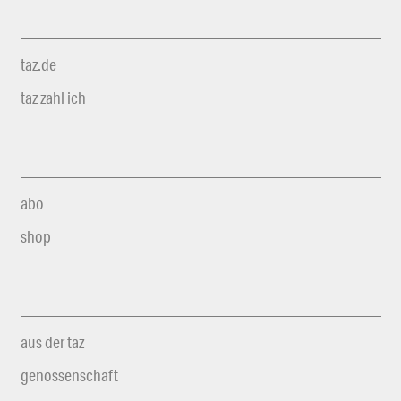
taz.de
taz zahl ich
abo
shop
aus der taz
genossenschaft