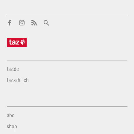
taz.de
taz zahl ich
abo
shop