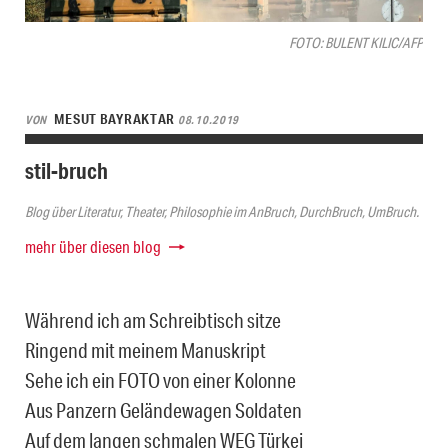
FOTO: BULENT KILIC/AFP
MESUT BAYRAKTAR
VON
08.10.2019
stil-bruch
Blog über Literatur, Theater, Philosophie im AnBruch, DurchBruch, UmBruch.
mehr über diesen blog
Während ich am Schreibtisch sitze
Ringend mit meinem Manuskript
Sehe ich ein FOTO von einer Kolonne
Aus Panzern Geländewagen Soldaten
Auf dem langen schmalen WEG Türkei