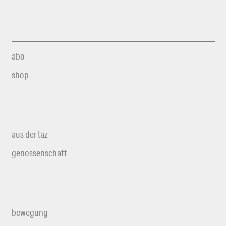
abo
shop
aus der taz
genossenschaft
bewegung