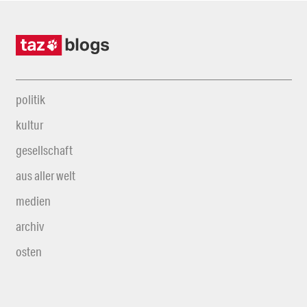
politik
kultur
gesellschaft
aus aller welt
medien
archiv
osten