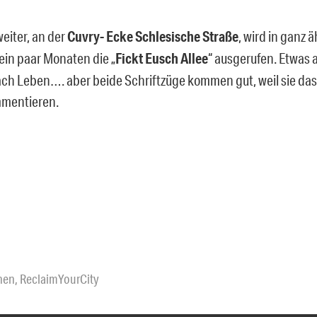
eiter, an der
Cuvry- Ecke Schlesische Straße
, wird in ganz 
 ein paar Monaten die „
Fickt Eusch Allee
“ ausgerufen. Etwas 
nach Leben…. aber beide Schriftzüge kommen gut, weil sie d
mmentieren.
hen
,
ReclaimYourCity