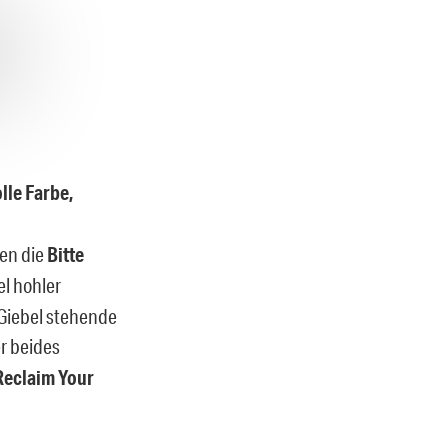
lle Farbe,
gen die
Bitte
el hohler
 Giebel stehende
r beides
Reclaim Your