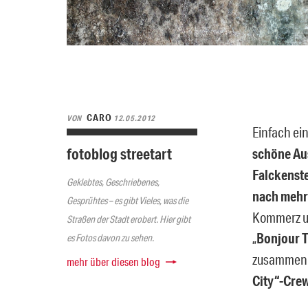
CARO
VON
12.05.2012
Einfach ein
fotoblog streetart
schöne Au
Falckenste
Geklebtes, Geschriebenes,
nach mehr
Gesprühtes – es gibt Vieles, was die
Kommerz un
Straßen der Stadt erobert. Hier gibt
„
Bonjour T
es Fotos davon zu sehen.
zusammen i
mehr über diesen blog
City“-Cre