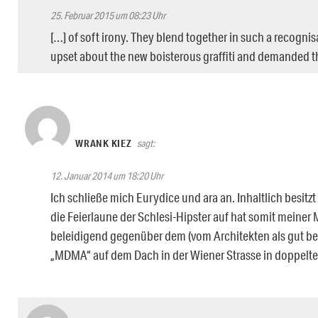
25. Februar 2015 um 08:23 Uhr
[…] of soft irony. They blend together in such a recogni
upset about the new boisterous graffiti and demanded t
WRANK KIEZ
sagt:
12. Januar 2014 um 18:20 Uhr
Ich schließe mich Eurydice und ara an. Inhaltlich besitzt 
die Feierlaune der Schlesi-Hipster auf hat somit meiner 
beleidigend gegenüber dem (vom Architekten als gut be
„MDMA“ auf dem Dach in der Wiener Strasse in doppelt