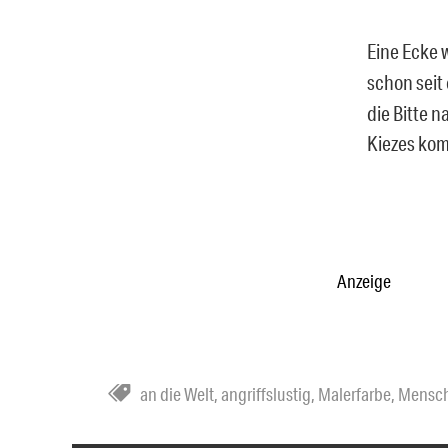
Eine Ecke w
schon seit
die Bitte 
Kiezes ko
Anzeige
an die Welt
,
angriffslustig
,
Malerfarbe
,
Mensc