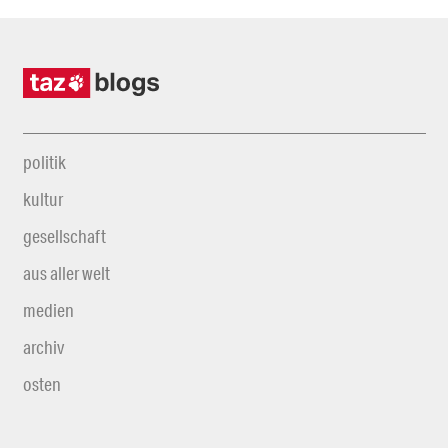
politik
kultur
gesellschaft
aus aller welt
medien
archiv
osten