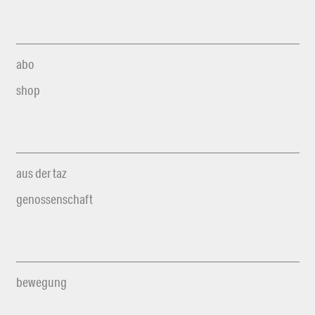
abo
shop
aus der taz
genossenschaft
bewegung