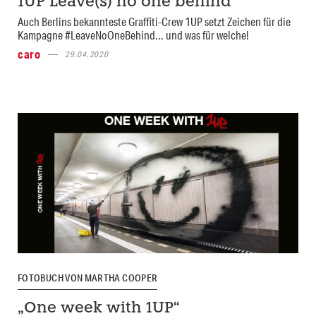
1UP Leave(s) no one behind
Auch Berlins bekannteste Graffiti-Crew 1UP setzt Zeichen für die
Kampagne #LeaveNoOneBehind... und was für welche!
caro
29.04.2020
FOTOBUCH VON MARTHA COOPER
„One week with 1UP“