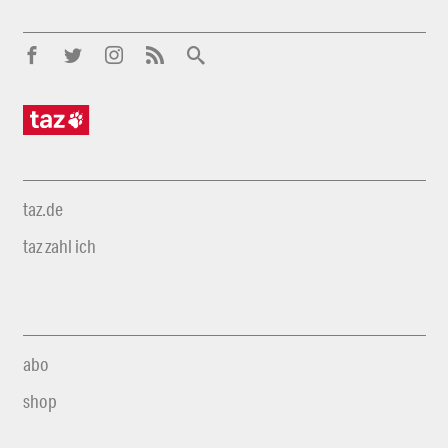
taz.de
taz zahl ich
abo
shop