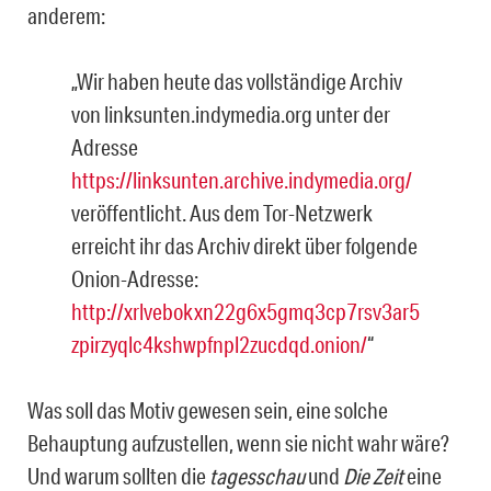
anderem:
„Wir haben heute das vollständige Archiv
von linksunten.indymedia.org unter der
Adresse
https://linksunten.archive.indymedia.org/
veröffentlicht. Aus dem Tor-Netzwerk
erreicht ihr das Archiv direkt über folgende
Onion-Adresse:
http://xrlvebokxn22g6x5gmq3cp7rsv3ar5
zpirzyqlc4kshwpfnpl2zucdqd.onion/
“
Was soll das Motiv gewesen sein, eine solche
Behauptung aufzustellen, wenn sie nicht wahr wäre?
Und warum sollten die
tagesschau
und
Die Zeit
eine