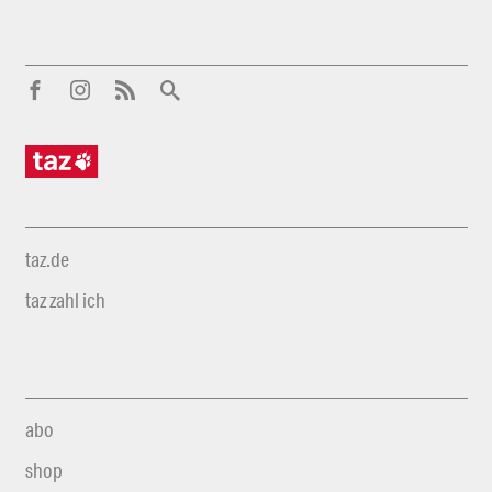
taz.de
taz zahl ich
abo
shop