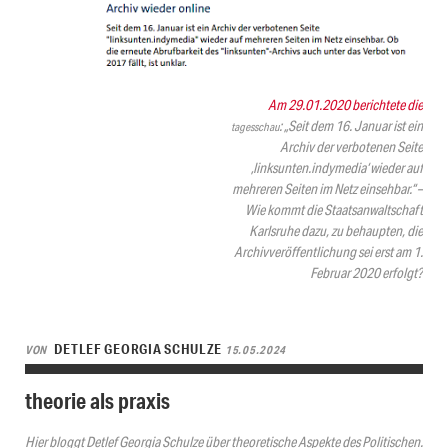
Am 29.01.2020 berichtete die
: „Seit dem 16. Januar ist ein
tagesschau
Archiv der verbotenen Seite
‚linksunten.indymedia‘ wieder auf
mehreren Seiten im Netz einsehbar.“ –
Wie kommt die Staatsanwaltschaft
Karlsruhe dazu, zu behaupten, die
Archivveröffentlichung sei erst am 1.
Februar 2020 erfolgt?
DETLEF GEORGIA SCHULZE
VON
15.05.2024
theorie als praxis
Hier bloggt Detlef Georgia Schulze über theoretische Aspekte des Politischen.