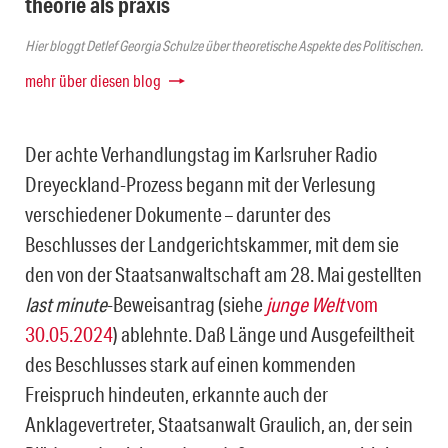
theorie als praxis
Hier bloggt Detlef Georgia Schulze über theoretische Aspekte des Politischen.
mehr über diesen blog
Der achte Verhandlungstag im Karlsruher Radio
Dreyeckland-Prozess begann mit der Verlesung
verschiedener Dokumente – darunter des
Beschlusses der Landge­richtskammer, mit dem sie
den von der Staatsanwaltschaft am 28. Mai gestellten
last minute
-Beweisantrag (siehe
junge Welt
vom
30.05.2024
) ablehnte. Daß Länge und Ausgefeiltheit
des Beschlusses stark auf einen kommenden
Freispruch hindeu­ten, erkannte auch der
Anklagevertreter, Staatsanwalt Graulich, an, der sein