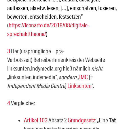
auffassen, als etw. lesen, […], einschätzen, taxieren,
bewerten, entscheiden, festsetzen“
(
https://leonarto.de/2018/08/digitale-
sprechakttheorie/
)
3
Der (ursprüngliche = prä-
Verbotszeit) BetreiberInnenkreis der Webseite
linksunten.indymedia.org hieß nämlich
nicht
„linksunten.indymedia“,
sondern
„
IMC
[=
Independent Media Centre
]
Linksunten
“.
4
Vergleiche:
Artikel 103
Absatz 2
Grundgesetz
: „Eine
Tat