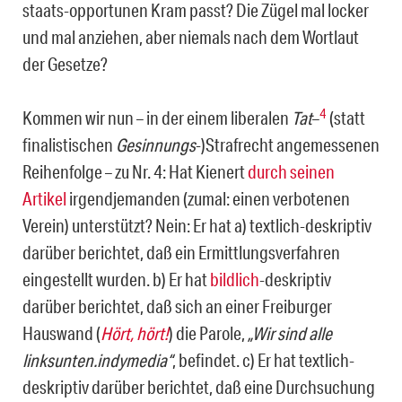
staats-opportu­nen Kram passt? Die Zügel mal locker
und mal anziehen, aber niemals nach dem Wortlaut
der Gesetze?
4
Kommen wir nun – in der einem liberalen
Tat
–
(statt
finalistischen
Gesinnungs
-)Strafrecht angemessenen
Reihenfolge – zu Nr. 4: Hat Kienert
durch seinen
Artikel
irgendjemanden (zumal: einen verbotenen
Verein) unterstützt? Nein: Er hat a) textlich-deskriptiv
darüber berichtet, daß ein Ermittlungsverfahren
einge­stellt wurden. b) Er hat
bildlich
-deskriptiv
darüber berichtet, daß sich an einer Frei­burger
Hauswand (
Hört, hört!
) die Parole,
„Wir sind alle
linksunten.
indymedia“
, be­findet. c) Er hat textlich-
deskriptiv darüber berichtet, daß eine Durchsuchung