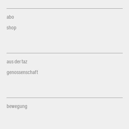
abo
shop
aus der taz
genossenschaft
bewegung