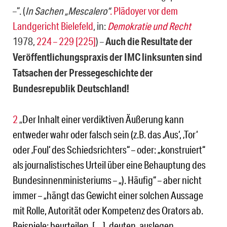
–“. (
In Sachen „Mescalero“
. Plädoyer vor dem
Landgericht Bielefeld
, in:
Demokratie und Recht
1978,
224 – 229 [225]
) –
Auch die Resultate der
Veröffentlichungspraxis der IMC linksunten sind
Tat­sachen der Pressegeschichte der
Bundesrepublik Deutschland!
2
„
Der Inhalt einer verdiktiven Äußerung kann
entweder wahr oder falsch sein (z.B. das ‚Aus‘, ‚Tor‘
oder ‚Foul‘ des Schiedsrichters“ – oder: „konstruiert“
als journalistisches Urteil über eine Behauptung des
Bundesinnenministeriums – „). Häufig“ – aber nicht
immer – „hängt das Gewicht einer solchen Aussage
mit Rolle, Autorität oder Kompetenz des Orators ab.
Beispiele: beurteilen, […], deuten, auslegen,