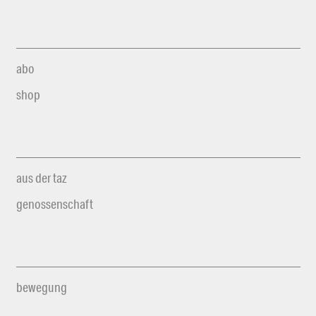
abo
shop
aus der taz
genossenschaft
bewegung