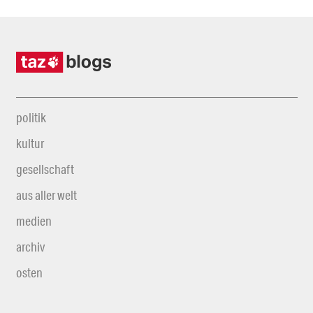
politik
kultur
gesellschaft
aus aller welt
medien
archiv
osten