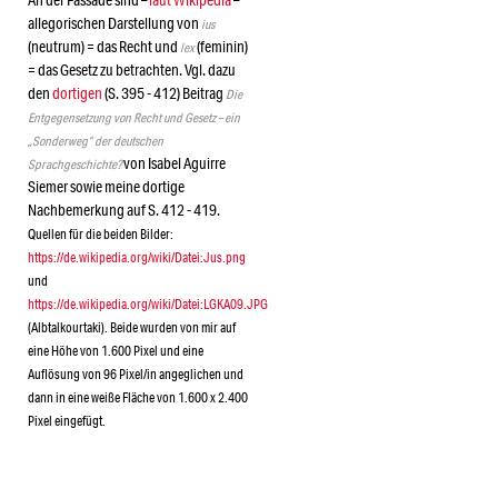
An der Fassade sind –
laut Wikipedia
–
allegorischen Darstellung von
ius
(neutrum) = das Recht und
(feminin)
lex
= das Gesetz zu betrachten. Vgl. dazu
den
dortigen
(S. 395 - 412) Beitrag
Die
Entgegensetzung von Recht und Gesetz – ein
„Sonderweg“ der deutschen
von Isabel Aguirre
Sprachgeschichte?
Siemer sowie meine dortige
Nachbemerkung auf S. 412 - 419.
Quellen für die beiden Bilder:
https://de.wikipedia.org/wiki/Datei:Jus.png
und
https://de.wikipedia.org/wiki/Datei:LGKA09.JPG
(Albtalkourtaki). Beide wurden von mir auf
eine Höhe von 1.600 Pixel und eine
Auflösung von 96 Pixel/in angeglichen und
dann in eine weiße Fläche von 1.600 x 2.400
Pixel eingefügt.