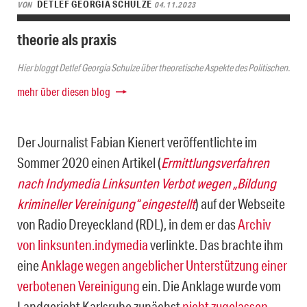
DETLEF GEORGIA SCHULZE
VON
04.11.2023
theorie als praxis
Hier bloggt Detlef Georgia Schulze über theoretische Aspekte des Politischen.
mehr über diesen blog
Der Journalist Fabian Kienert veröffentlichte im
Sommer 2020 einen Artikel (
Ermittlungsverfahren
nach Indymedia Linksunten Verbot wegen „Bildung
krimineller Vereinigung“ eingestellt
) auf der Webseite
von Radio Dreyeckland (RDL), in dem er das
Archiv
von linksunten.indymedia
verlinkte. Das brachte ihm
eine
Anklage wegen angeblicher Unterstützung einer
verbotenen Vereinigung
ein. Die Anklage wurde vom
Landgericht Karlsruhe zunächst
nicht zugelassen
,