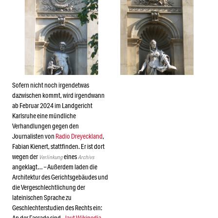
Sofern nicht noch irgendetwas
dazwischen kommt, wird irgendwann
ab Februar 2024 im Landgericht
Karlsruhe eine mündliche
Verhandlungen gegen den
Journalisten von
Radio Dreyeckland
,
Fabian Kienert, stattfinden. Er ist dort
wegen der
eines
Verlinkung
Archivs
angeklagt… – Außerdem laden die
Architektur des Gerichtsgebäudes und
die Vergeschlechtlichung der
lateinischen Sprache zu
Geschlechterstudien des Rechts ein: