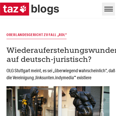
OBERLANDESGERICHT ZU FALL „RDL“
Wiederauferstehungswunde
auf deutsch-juristisch?
OLG Stuttgart meint, es sei „überwiegend wahrscheinlich“, daß
die Vereinigung ‚linksunten.indymedia‘“ existiere