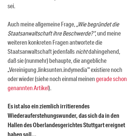
sei.
Auch meine allgemeine Frage,
„
Wie begründet die
Staatsanwaltschaft ihre Be­schwerde?“
, und meine
weiteren konkreten Fragen antwortete die
Staatsanwaltschaft je­denfalls
nicht
dahingehend,
daß sie (nunmehr) behaupte, die angebliche
„Vereinigung ‚linksunten.indymedia‘“ existiere noch
oder wieder (siehe noch einmal meinen
gerade schon
genannten Artikel
).
Es ist also ein ziemlich irritierendes
Wiederauferstehungswunder, das sich da in den
Hallen des Oberlandesgerichtes Stuttgart ereignet
haben soll…