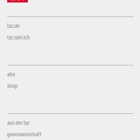
taz.de
taz zahl ich
abo
shop
aus der taz
genossenschaft