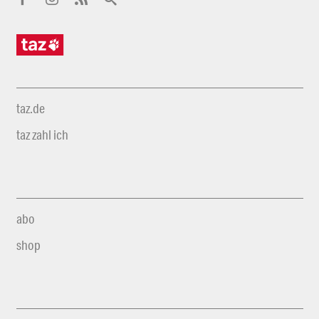
taz.de
taz zahl ich
abo
shop