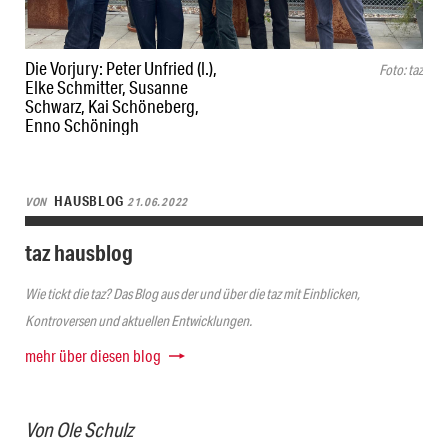
Die Vorjury: Peter Unfried (l.),
Foto: taz
Elke Schmitter, Susanne
Schwarz, Kai Schöneberg,
Enno Schöningh
HAUSBLOG
VON
21.06.2022
taz hausblog
Wie tickt die taz? Das Blog aus der und über die taz mit Einblicken,
Kontroversen und aktuellen Entwicklungen.
mehr über diesen blog
Von
Ole Schulz