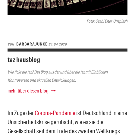
Foto: Csabi Elter, Unsplash
BARBARAJUNGE
VON
24.04.2020
taz hausblog
Wie tickt die taz? Das Blog aus der und über die taz mit Einblicken,
Kontroversen und aktuellen Entwicklungen.
mehr über diesen blog
Im Zuge der
Corona-Pandemie
ist Deutschland in eine
Unsicherheitskrise gerutscht, wie es sie die
Gesellschaft seit dem Ende des zweiten Weltkriegs