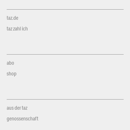
taz.de
taz zahl ich
abo
shop
aus der taz
genossenschaft