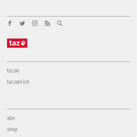
taz.de
taz zahl ich
abo
shop