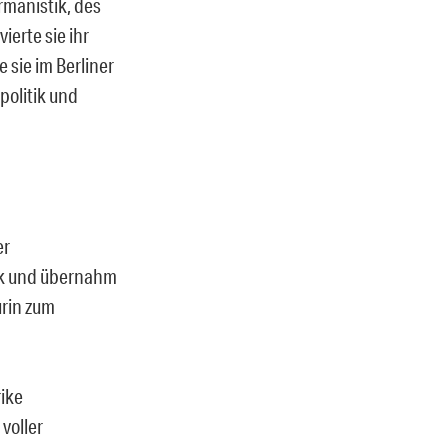
rmanistik, des
erte sie ihr
 sie im Berliner
politik und
er
ck und übernahm
urin zum
rike
 voller