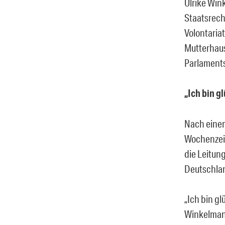
Ulrike Win
Staatsrech
Volontaria
Mutterhaus
Parlament
„Ich bin g
Nach einem 
Wochenzeit
die Leitun
Deutschland
„Ich bin gl
Winkelmann.