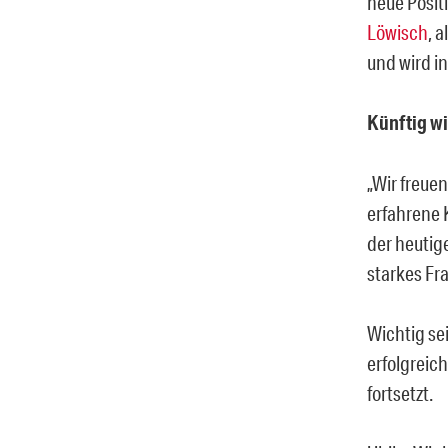
neue Posit
Löwisch
, 
und wird i
Künftig wi
„Wir freuen
erfahrene K
der heutig
starkes Fr
Wichtig se
erfolgreich
fortsetzt.