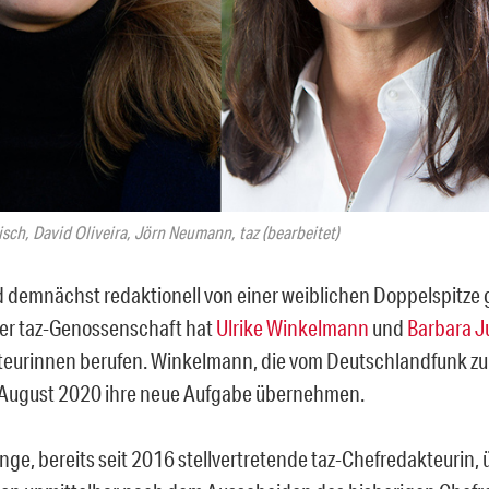
isch, David Oliveira, Jörn Neumann, taz (bearbeitet)
d demnächst redaktionell von einer weiblichen Doppelspitze g
er taz-Genossenschaft hat
Ulrike Winkelmann
und
Barbara 
eurinnen berufen. Winkelmann, die vom Deutschlandfunk zur
 August 2020 ihre neue Aufgabe übernehmen.
nge, bereits seit 2016 stellvertretende taz-Chefredakteurin, 