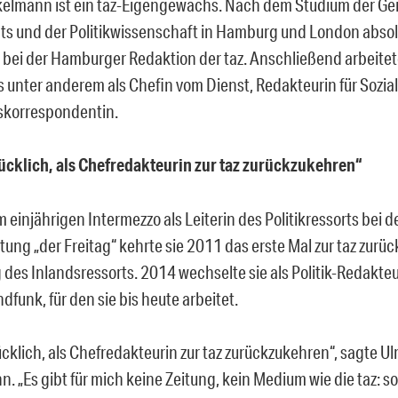
kelmann ist ein taz-Eigengewächs. Nach dem Studium der Ge
ts und der Politikwissenschaft in Hamburg und London absolvi
t bei der Hamburger Redaktion der taz. Anschließend arbeitete
 unter anderem als Chefin vom Dienst, Redakteurin für Sozial
skorrespondentin.
lücklich, als Chefredakteurin zur taz zurückzukehren“
einjährigen Intermezzo als Leiterin des Politikressorts bei d
ung „der Freitag“ kehrte sie 2011 das erste Mal zur taz zurü
g des Inlandsressorts. 2014 wechselte sie als Politik-Redakte
funk, für den sie bis heute arbeitet.
ücklich, als Chefredakteurin zur taz zurückzukehren“, sagte Ul
 „Es gibt für mich keine Zeitung, kein Medium wie die taz: so