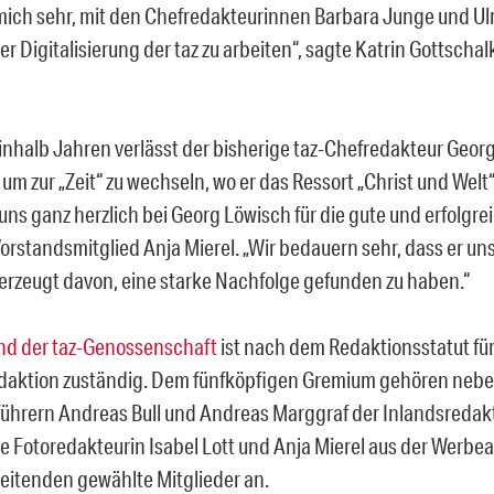
 mich sehr, mit den Chefredakteurinnen Barbara Junge und U
er Digitalisierung der taz zu arbeiten“, sagte Katrin Gottschalk
nhalb Jahren verlässt der bisherige taz-Chefredakteur Georg 
 um zur „Zeit“ zu wechseln, wo er das Ressort „Christ und Welt“ 
s ganz herzlich bei Georg Löwisch für die gute und erfolgrei
orstandsmitglied Anja Mierel. „Wir bedauern sehr, dass er uns 
̈berzeugt davon, eine starke Nachfolge gefunden zu haben.“
nd der taz-Genossenschaft
ist nach dem Redaktionsstatut fü
daktion zuständig. Dem fünfköpfigen Gremium gehören neb
führern Andreas Bull und Andreas Marggraf der Inlandsredak
ie Fotoredakteurin Isabel Lott und Anja Mierel aus der Werbea
eitenden gewählte Mitglieder an.