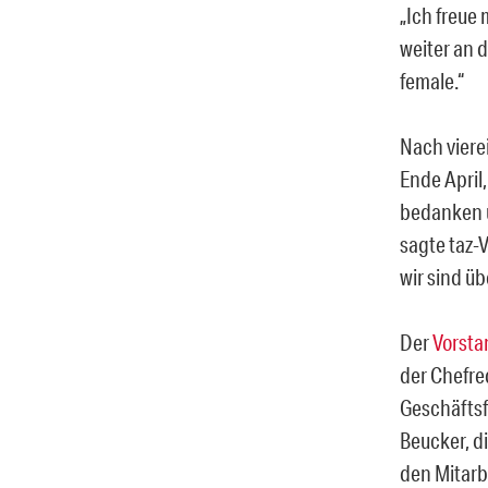
„Ich freue
weiter an d
female.“
Nach vierei
Ende April,
bedanken un
sagte taz-V
wir sind u
Der
Vorsta
der Chefre
Geschäfts
Beucker, d
den Mitarb