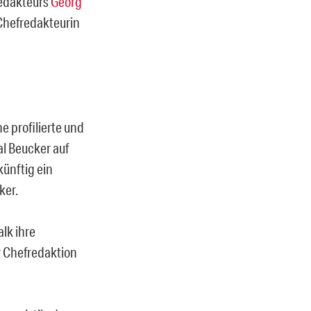
redakteurs
Georg
 Chefredakteurin
e profilierte und
al Beucker auf
ünftig ein
ker.
lk ihre
er Chefredaktion