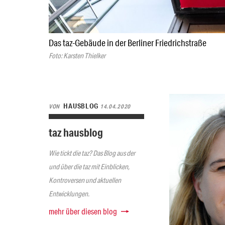
Das taz-Gebäude in der Berliner Friedrichstraße
Foto: Karsten Thielker
HAUSBLOG
VON
14.04.2020
taz hausblog
Wie tickt die taz? Das Blog aus der
und über die taz mit Einblicken,
Kontroversen und aktuellen
Entwicklungen.
mehr über diesen blog