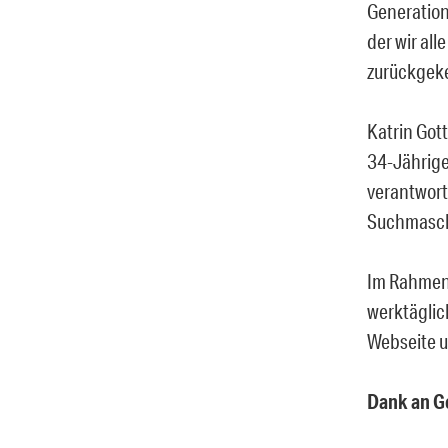
Generation
der wir al
zurückgek
Katrin Gott
34-Jährige
verantwort
Suchmaschi
Im Rahmen
werktäglic
Webseite u
Dank an G