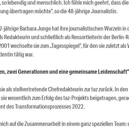
 so lebendig und menschlich. Ich fühle mich geehrt, dass dies
ng übertragen möchte“, so die 48-jährige Journalistin.
-jährige Barbara Junge hat ihre journalistischen Wurzeln in d
ls Redakteurin und schließlich als Ressortleiterin der Berlin-
2001 wechselte sie zum „Tagesspiegel“, für den sie zuletzt al
ntin tätig war.
uen, zwei Generationen und eine gemeinsame Leidenschaft“
ie als stellvertretende Chefredakteurin zur taz zurück. In d
 sie wesentlich zum Erfolg des taz-Projekts beigetragen, ger
t des Transformationsprozesses 2022.
 mich auf die Zusammenarbeit in einem ganz speziellen Team: d