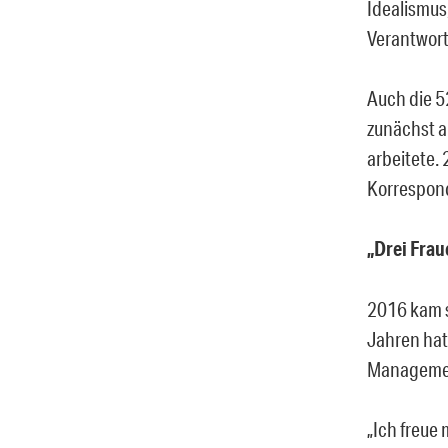
Idealismus,
Verantwortu
Auch die 52
zunächst a
arbeitete. 
Korresponde
„Drei Fra
2016 kam s
Jahren hat
Managemen
„Ich freue