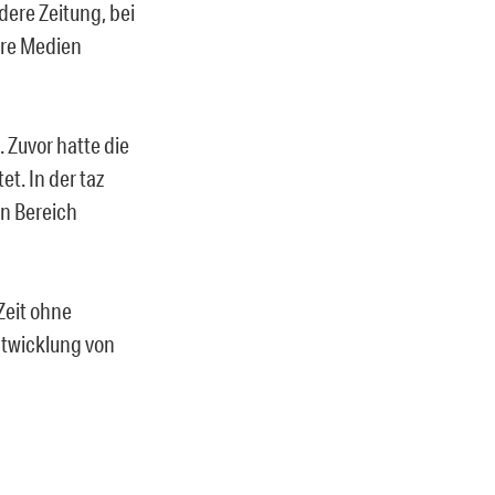
ere Zeitung, bei
ere Medien
 Zuvor hatte die
t. In der taz
en Bereich
 Zeit ohne
Entwicklung von