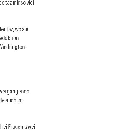
e taz mir so viel
er taz, wo sie
Redaktion
s Washington-
en vergangenen
ade auch im
rei Frauen, zwei