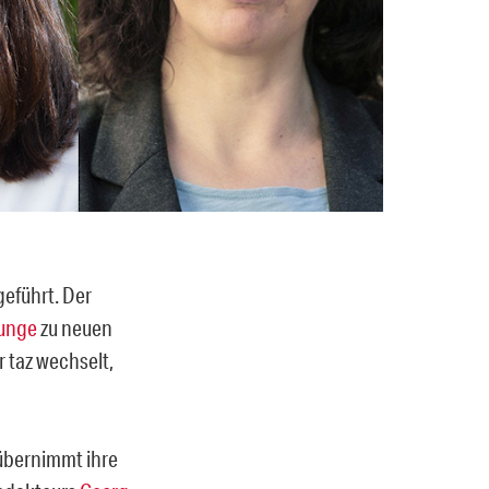
eführt. Der
Junge
zu neuen
 taz wechselt,
übernimmt ihre