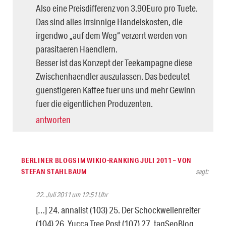
Also eine Preisdifferenz von 3.90Euro pro Tuete.
Das sind alles irrsinnige Handelskosten, die
irgendwo „auf dem Weg“ verzerrt werden von
parasitaeren Haendlern.
Besser ist das Konzept der Teekampagne diese
Zwischenhaendler auszulassen. Das bedeutet
guenstigeren Kaffee fuer uns und mehr Gewinn
fuer die eigentlichen Produzenten.
antworten
BERLINER BLOGS IM WIKIO-RANKING JULI 2011 – VON
STEFAN STAHLBAUM
sagt:
22. Juli 2011 um 12:51 Uhr
[…] 24. annalist (103) 25. Der Schockwellenreiter
(104) 26. Yucca Tree Post (107) 27. tagSeoBlog