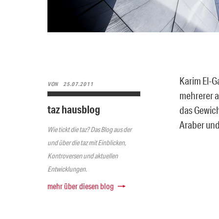
Karim El-G
VON
25.07.2011
mehrerer a
taz hausblog
das Gewich
Araber und
Wie tickt die taz? Das Blog aus der
und über die taz mit Einblicken,
Kontroversen und aktuellen
Entwicklungen.
mehr über diesen blog