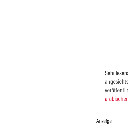
Sehr lesens
angesichts
veröffentli
arabischen
Anzeige