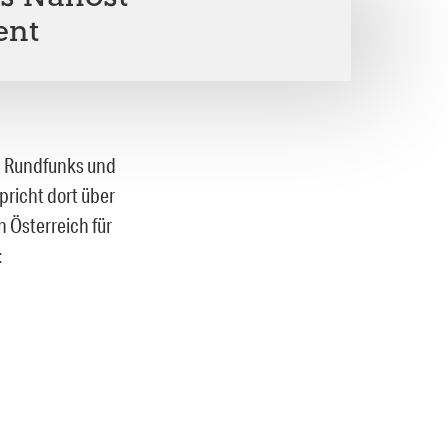
ent
n Rundfunks und
pricht dort über
n Österreich für
: