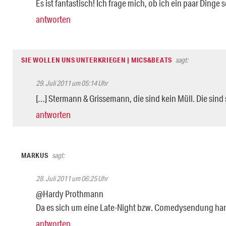
Es ist fantastisch! Ich frage mich, ob ich ein paar Dinge
antworten
SIE WOLLEN UNS UNTERKRIEGEN | MICS&BEATS
sagt:
29. Juli 2011 um 05:14 Uhr
[…] Stermann & Grissemann, die sind kein Müll. Die sind s
antworten
MARKUS
sagt:
28. Juli 2011 um 06:25 Uhr
@Hardy Prothmann
Da es sich um eine Late-Night bzw. Comedysendung hand
antworten