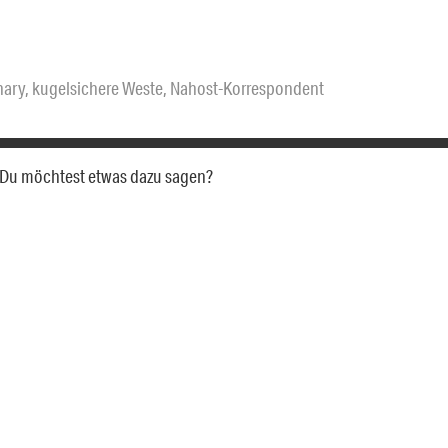
hary
,
kugelsichere Weste
,
Nahost-Korrespondent
a. Du möchtest etwas dazu sagen?