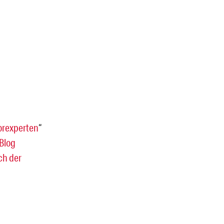
orexperten
“
Blog
ch der