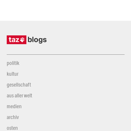
politik
kultur
gesellschaft
aus aller welt
medien
archiv
osten