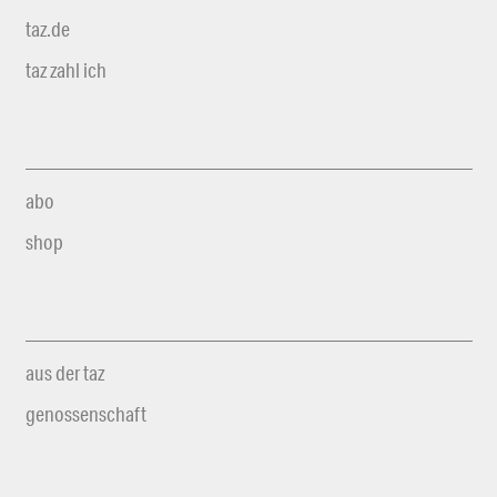
taz.de
taz zahl ich
abo
shop
aus der taz
genossenschaft