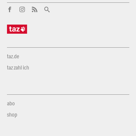
taz.de
taz zahl ich
abo
shop