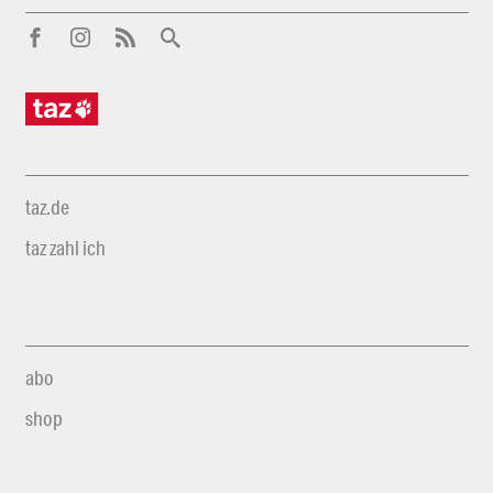
taz.de
taz zahl ich
abo
shop