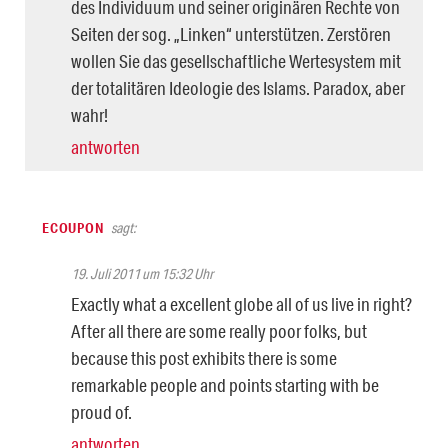
des Individuum und seiner originären Rechte von
Seiten der sog. „Linken“ unterstützen. Zerstören
wollen Sie das gesellschaftliche Wertesystem mit
der totalitären Ideologie des Islams. Paradox, aber
wahr!
antworten
ECOUPON
sagt:
19. Juli 2011 um 15:32 Uhr
Exactly what a excellent globe all of us live in right?
After all there are some really poor folks, but
because this post exhibits there is some
remarkable people and points starting with be
proud of.
antworten