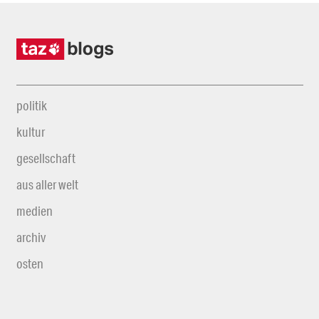
politik
kultur
gesellschaft
aus aller welt
medien
archiv
osten