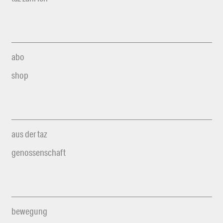
abo
shop
aus der taz
genossenschaft
bewegung