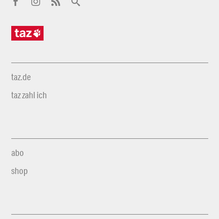
taz.de
taz zahl ich
abo
shop