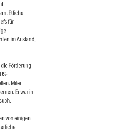
it
rn. Etliche
efs für
ige
nten im Ausland,
r die Förderung
 US-
len. Milei
rnen. Er war in
such.
hen von einigen
erliche