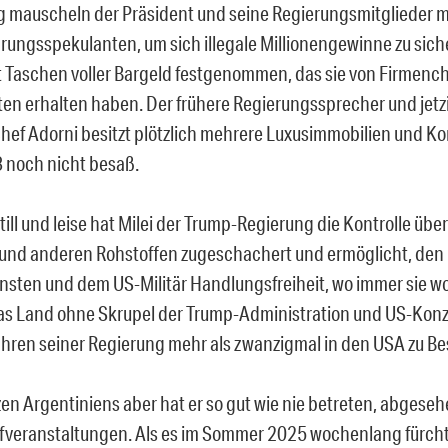
ig mauscheln der Präsident und seine Regierungsmitglieder m
ungsspekulanten, um sich illegale Millionengewinne zu siche
 Taschen voller Bargeld festgenommen, das sie von Firmench
iten erhalten haben. Der frühere Regierungssprecher und jetz
hef Adorni besitzt plötzlich mehrere Luxusimmobilien und Ko
3 noch nicht besaß.
till und leise hat Milei der Trump-Regierung die Kontrolle übe
 und anderen Rohstoffen zugeschachert und ermöglicht, den
sten und dem US-Militär Handlungsfreiheit, wo immer sie wol
as Land ohne Skrupel der Trump-Administration und US-Konze
ahren seiner Regierung mehr als zwanzigmal in den USA zu Be
zen Argentiniens aber hat er so gut wie nie betreten, abgese
eranstaltungen. Als es im Sommer 2025 wochenlang fürcht