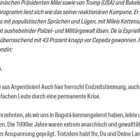
inischen Präsidenten Milei sowie von Trump (USA) und Bukele 
rogramm liest sich wie das seiner reaktionären Kumpane. Er 
 mit populistischen Sprüchen und Lügen, mit Mileis Ketten
 aushebelnder Polizei- und Militärgewalt lösen. De la Espriel
überraschend mit 43 Prozent knapp vor Cepeda gewonnen.
H
ndin:
,
e aus Argentinien! Auch hier herrscht Endzeitstimmung, auch 
infachen Leute durch eine permanente Krise.
ahrzehnten, als wir uns in Bogotá kennengelernt haben, lebte 
en. Die 1990er Jahre waren extrem anarchisch und gewalttäti
r Anspannung geprägt. Trotzdem habt Ihr, Du und Deine Lan