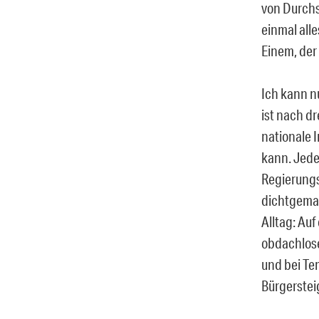
von Durchs
einmal all
Einem, der 
Ich kann n
ist nach dr
nationale I
kann. Jede
Regierungs
dichtgemac
Alltag: Auf
obdachlose
und bei Te
Bürgerstei