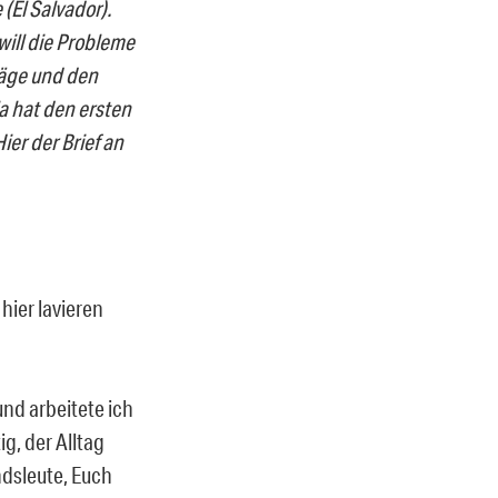
(El Salvador).
will die Probleme
säge und den
la hat den ersten
ier der Brief an
hier lavieren
und arbeitete ich
g, der Alltag
dsleute, Euch