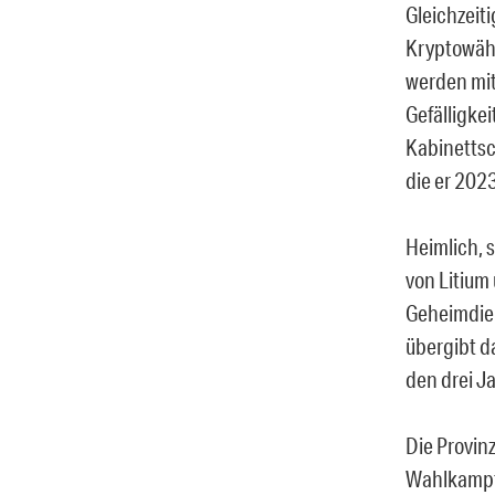
Gleichzeit
Kryptowähr
werden mit
Gefälligke
Kabinettsc
die er 202
Heimlich, s
von Litium
Geheimdien
übergibt d
den drei J
Die Provin
Wahlkampfv