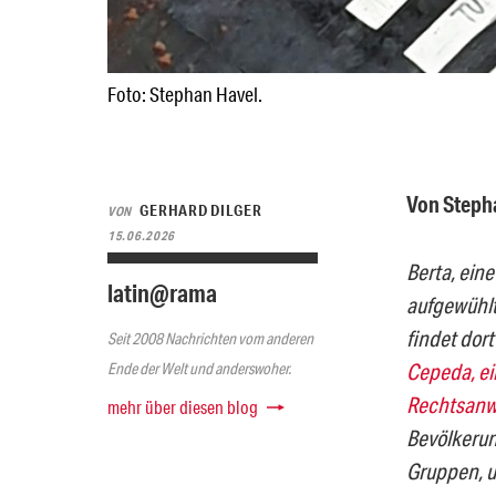
Foto: Stephan Havel.
Von Steph
GERHARD DILGER
VON
15.06.2026
Berta, ein
latin@rama
aufgewühlt
findet dor
Seit 2008 Nachrichten vom anderen
Cepeda, ein
Ende der Welt und anderswoher.
Rechtsanwa
mehr über diesen blog
Bevölkerun
Gruppen, u