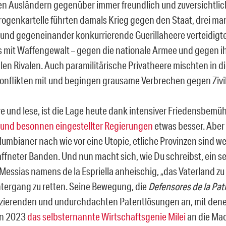
len Ausländern gegenüber immer freundlich und zuversichtlic
ogenkartelle führten damals Krieg gegen den Staat, drei mar
e und gegeneinander konkurrierende Guerillaheere verteidigt
 mit Waffengewalt – gegen die nationale Armee und gegen i
alen Rivalen. Auch paramilitärische Privatheere mischten in d
lkonflikten mit und begingen grausame Verbrechen gegen Zivil
re und lese, ist die Lage heute dank intensiver Friedensbem
 und besonnen eingestellter Regierungen
etwas besser. Aber 
olumbianer nach wie vor eine Utopie, etliche Provinzen sind we
fneter Banden. Und nun macht sich, wie Du schreibst, ein s
 Messias namens de la Espriella anheischig, „das Vaterland zu
tergang zu retten. Seine Bewegung, die
Defensores de la Pat
fizierenden und undurchdachten Patentlösungen an, mit denen
en 2023
das selbsternannte Wirtschaftsgenie Milei
an die Ma