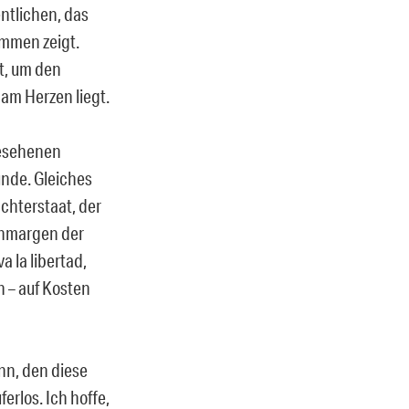
entlichen, das
mmen zeigt.
lt, um den
 am Herzen liegt.
gesehenen
unde. Gleiches
chterstaat, der
nnmargen der
a la libertad,
n – auf Kosten
nn, den diese
ferlos. Ich hoffe,