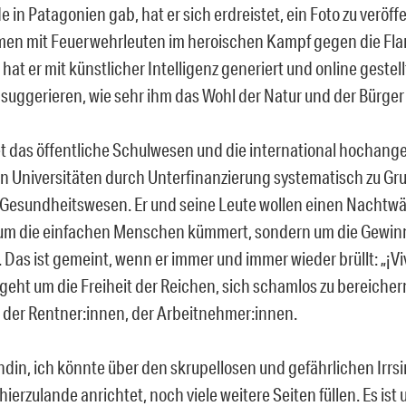
in Patagonien gab, hat er sich erdreistet, ein Foto zu veröff
en mit Feuerwehrleuten im heroischen Kampf gegen die Fla
 hat er mit künstlicher Intelligenz generiert und online gestel
 suggerieren, wie sehr ihm das Wohl der Natur und der Bürger
tet das öffentliche Schulwesen und die international hochan
en Universitäten durch Unterfinanzierung systematisch zu Gr
as Gesundheitswesen. Er und seine Leute wollen einen Nachtwä
 um die einfachen Menschen kümmert, sondern um die Gewi
. Das ist gemeint, wenn er immer und immer wieder brüllt: „¡Viv
 geht um die Freiheit der Reichen, sich schamlos zu bereicher
, der Rentner:innen, der Arbeitnehmer:innen.
ndin, ich könnte über den skrupellosen und gefährlichen Irrsi
ierzulande anrichtet, noch viele weitere Seiten füllen. Es ist u