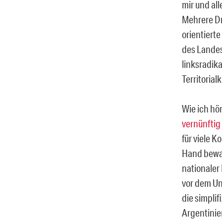
mir und al
Mehrere Dr
orientiert
des Landes
linksradik
Territoria
Wie ich hö
vernünftig
für viele K
Hand bewaf
nationaler
vor dem Un
die simpli
Argentini