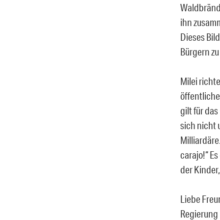
Waldbrände 
ihn zusamm
Dieses Bild
Bürgern zu
Milei rich
öffentlich
gilt für d
sich nicht
Milliardäre
carajo!“ Es
der Kinder
Liebe Freu
Regierung h