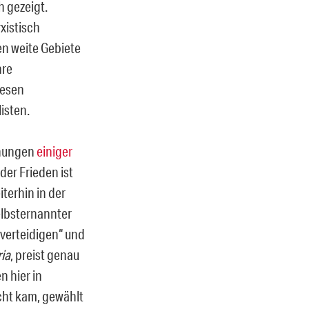
h gezeigt.
xistisch
en weite Gebiete
hre
iesen
isten.
ühungen
einiger
der Frieden ist
iterhin in der
elbsternannter
 verteidigen“ und
ria
, preist genau
 hier in
cht kam, gewählt