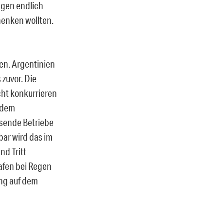
ngen endlich
henken wollten.
en. Argentinien
 zuvor. Die
icht konkurrieren
 dem
sende Betriebe
bar wird das im
nd Tritt
afen bei Regen
ng auf dem