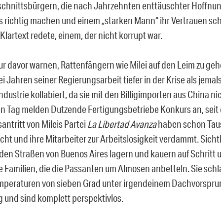
chnittsbürgern, die nach Jahrzehnten enttäuschter Hoffnu
es richtig machen und einem „starken Mann“ ihr Vertrauen sc
Klartext redete, einem, der nicht korrupt war.
ur davor warnen, Rattenfängern wie Milei auf den Leim zu geh
ei Jahren seiner Regierungsarbeit tiefer in der Krise als jemals
ndustrie kollabiert, da sie mit den Billigimporten aus China n
n Tag melden Dutzende Fertigungsbetriebe Konkurs an, seit
antritt von Mileis Partei
La Libertad Avanza
haben schon Tau
ht und ihre Mitarbeiter zur Arbeitslosigkeit verdammt. Sicht
 den Straßen von Buenos Aires lagern und kauern auf Schritt u
 Familien, die die Passanten um Almosen anbetteln. Sie schl
mperaturen von sieben Grad unter irgendeinem Dachvorspru
g und sind komplett perspektivlos.