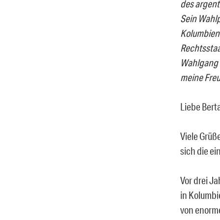
des argent
Sein Wahlp
Kolumbiens
Rechtsstaat
Wahlgang 
meine Freu
Liebe Berta
Viele Grüß
sich die e
Vor drei J
in Kolumbi
von enorme