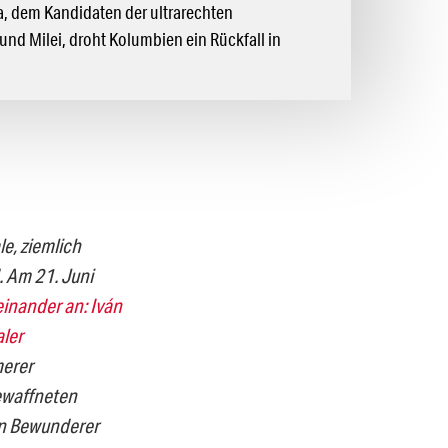
la, dem Kandidaten der ultrarechten
nd Milei, droht Kolumbien ein Rückfall in
e, ziemlich
. Am 21. Juni
inander an: Iván
aler
merer
ewaffneten
ein Bewunderer