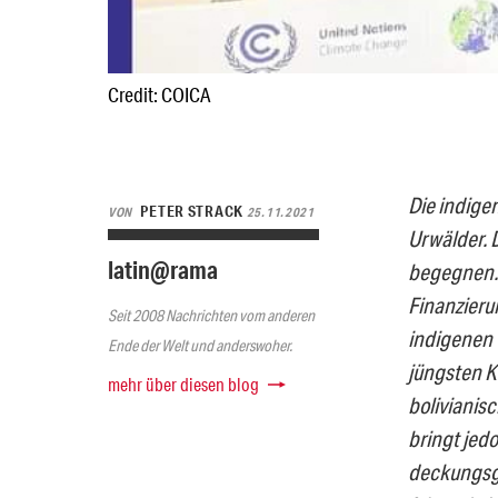
Credit: COICA
Die indige
PETER STRACK
VON
25.11.2021
Urwälder. 
latin@rama
begegnen. 
Finanzieru
Seit 2008 Nachrichten vom anderen
indigenen 
Ende der Welt und anderswoher.
jüngsten 
mehr über diesen blog
bolivianis
bringt jed
deckungsgl