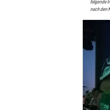
folgende I
nach den K