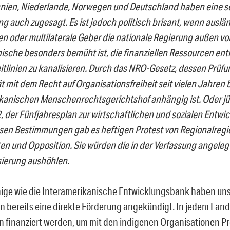
nien, Niederlande, Norwegen und Deutschland haben eine so
ng auch zugesagt. Es ist jedoch politisch brisant, wenn auslä
n oder multilaterale Geber die nationale Regierung außen vo
nische besonders bemüht ist, die finanziellen Ressourcen ent
itlinien zu kanalisieren. Durch das NRO-Gesetz, dessen Prüfu
t mit dem Recht auf Organisationsfreiheit seit vielen Jahren
kanischen Menschenrechtsgerichtshof anhängig ist. Oder jü
, der Fünfjahresplan zur wirtschaftlichen und sozialen Entwic
en Bestimmungen gab es heftigen Protest von Regionalregi
ten und Opposition. Sie würden die in der Verfassung angeleg
sierung aushöhlen.
nige wie die Interamerikanische Entwicklungsbank haben uns
 bereits eine direkte Förderung angekündigt. In jedem Land 
 finanziert werden, um mit den indigenen Organisationen P