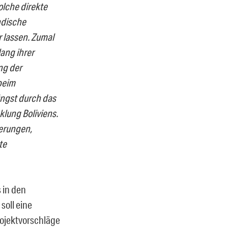
lche direkte
ndische
r lassen. Zumal
lang ihrer
ng der
 beim
ngst durch das
klung Boliviens.
erungen,
te
 in den
soll eine
rojektvorschläge