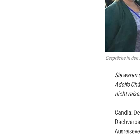
Gespräche in den H
Sie waren 
Adolfo Chá
nicht reis
Candia: Der
Dachverban
Ausreiseve