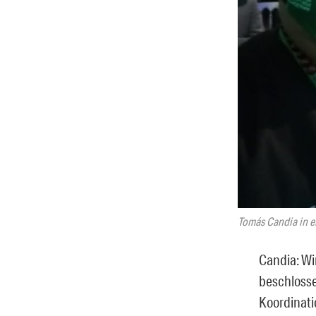
Tomás Candia in e
Candia: Wi
beschlosse
Koordinati