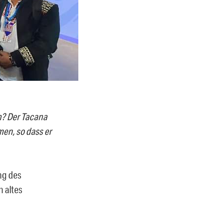
n? Der Tacana
en, so dass er
ng des
n altes