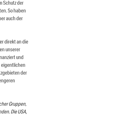
m Schutz der
eten. So haben
ber auch der
r direkt an die
gen unserer
inanziert und
 eigentlichen
tzgebieten der
 engeren
icher Gruppen,
nden. Die USA,