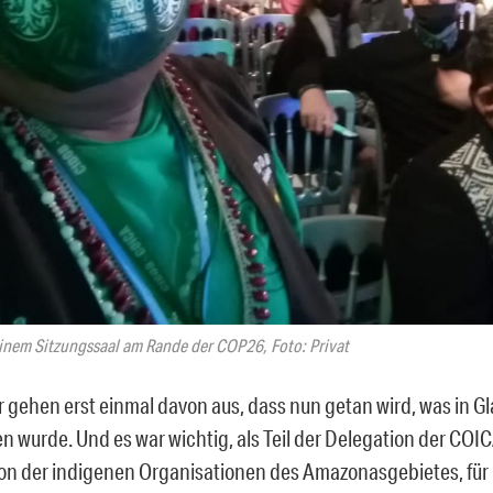
inem Sitzungssaal am Rande der COP26, Foto: Privat
r gehen erst einmal davon aus, dass nun getan wird, was in G
n wurde. Und es war wichtig, als Teil der Delegation der COIC
on der indigenen Organisationen des Amazonasgebietes, für B