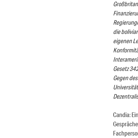
Großbritan
Finanzieru
Regierunge
die bolivia
eigenen Le
Konformitä
Interameri
Gesetz 342
Gegen dess
Universitä
Dezentrali
Candia: Ei
Gesprächen
Fachperson