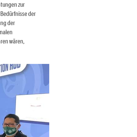
htungen zur
 Bedürfnisse der
ung der
onalen
hren wären,