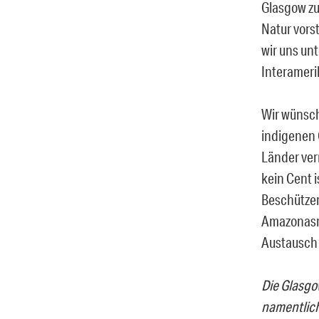
Glasgow zu
Natur vors
wir uns un
Interameri
Wir wünsch
indigenen 
Länder ver
kein Cent 
Beschützer
Amazonasreg
Austausch 
Die Glasgo
namentlich