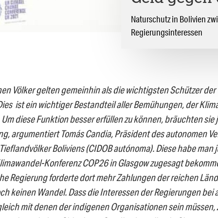
Naturschutz in Bolivien 
Regierungsinteressen
nen Völker gelten gemeinhin als die wichtigsten Schützer de
Dies ist ein wichtiger Bestandteil aller Bemühungen, der Kli
Um diese Funktion besser erfüllen zu können, bräuchten sie 
ng, argumentiert Tomás Candia, Präsident des autonomen V
Tieflandvölker Boliviens (CIDOB autónoma). Diese habe man j
Klimawandel-Konferenz COP26 in Glasgow zugesagt bekomme
che Regierung forderte dort mehr Zahlungen der reichen Lände
och keinen Wandel. Dass die Interessen der Regierungen bei a
eich mit denen der indigenen Organisationen sein müssen, 