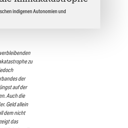
zwischen indigenen Autonomien und
r verbleibenden
makatastrophe zu
jedoch
erbandes der
üngst auf der
n. Auch die
r. Geld allein
ll dem nicht
zeigt das