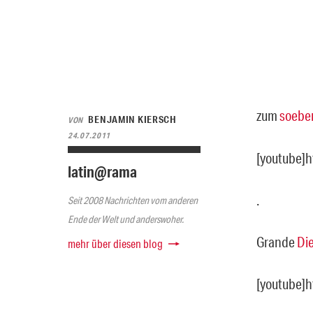
zum
soebe
BENJAMIN KIERSCH
VON
24.07.2011
[youtube]
latin@rama
.
Seit 2008 Nachrichten vom anderen
Ende der Welt und anderswoher.
Grande
Di
mehr über diesen blog
[youtube]