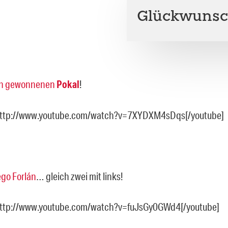
Glückwunsc
n
gewonnenen
Pokal
!
http://www.youtube.com/watch?v=7XYDXM4sDqs[/youtube]
ego Forlán
… gleich zwei mit links!
http://www.youtube.com/watch?v=fuJsGy0GWd4[/youtube]