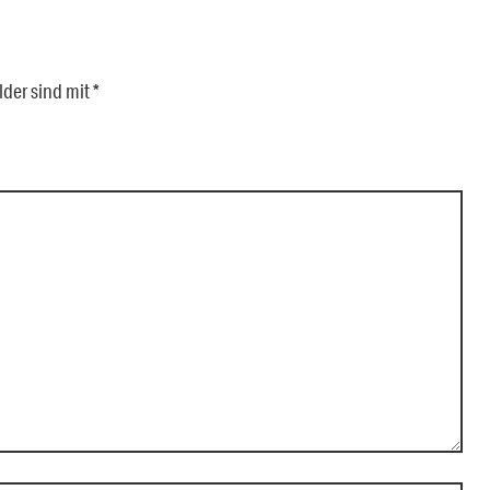
lder sind mit
*