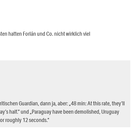
en hatten Forlán und Co. nicht wirklich viel
ischen Guardian, dann ja, aber: „48 min: At this rate, they’ll
uay’s half.“ und „Paraguay have been demolished, Uruguay
or roughly 12 seconds.“