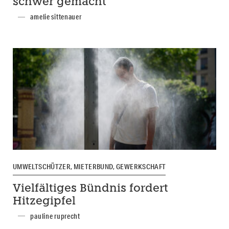
schwer gemacht
amelie sittenauer
UMWELTSCHÜTZER, MIETERBUND, GEWERKSCHAFT
Vielfältiges Bündnis fordert
Hitzegipfel
pauline ruprecht