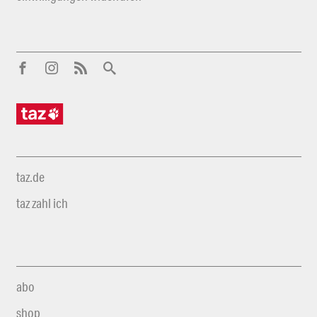
taz.de
taz zahl ich
abo
shop